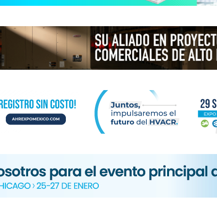
N
ICA