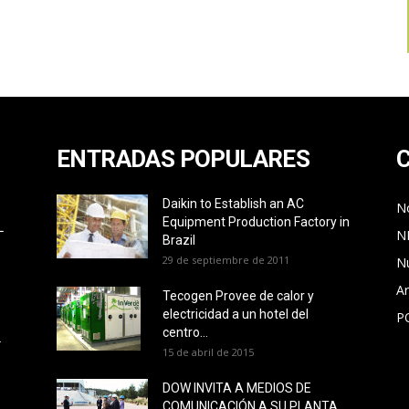
ENTRADAS POPULARES
Daikin to Establish an AC
No
Equipment Production Factory in
L
N
Brazil
29 de septiembre de 2011
N
Ar
Tecogen Provee de calor y
electricidad a un hotel del
P
O
centro...
L
15 de abril de 2015
DOW INVITA A MEDIOS DE
COMUNICACIÓN A SU PLANTA