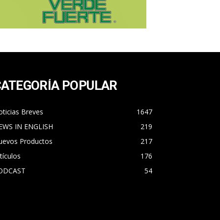
CATEGORÍA POPULAR
ticias Breves
1647
EWS IN ENGLISH
219
uevos Productos
217
tículos
176
ODCAST
54