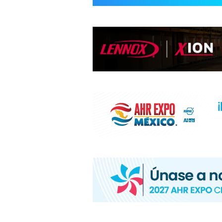
INFORMACIÓ
HVAC/R
DE
LATINOAMÉR