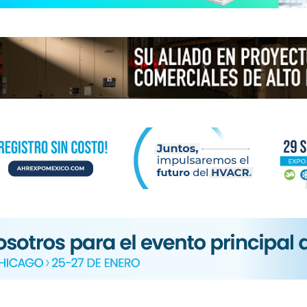
N
ICA