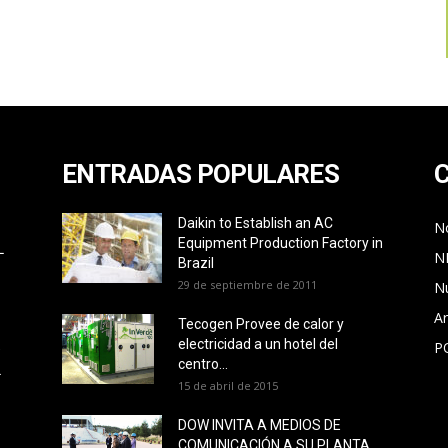
ENTRADAS POPULARES
Daikin to Establish an AC
No
Equipment Production Factory in
L
N
Brazil
29 de septiembre de 2011
N
Ar
Tecogen Provee de calor y
electricidad a un hotel del
P
O
centro...
L
15 de abril de 2015
DOW INVITA A MEDIOS DE
COMUNICACIÓN A SU PLANTA