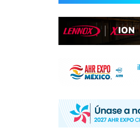
INFORMACIÓ
HVAC/R
DE
LATINOAMÉR