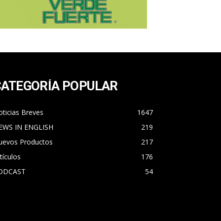
CATEGORÍA POPULAR
ticias Breves
1647
EWS IN ENGLISH
219
uevos Productos
217
tículos
176
ODCAST
54