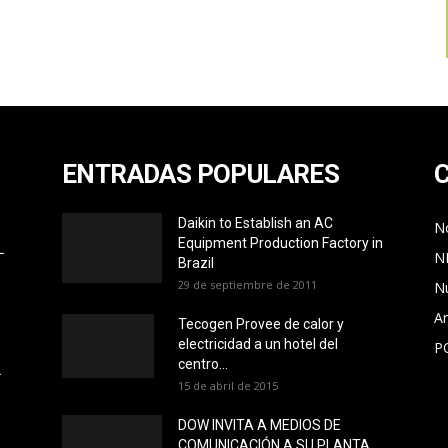
ENTRADAS POPULARES
Daikin to Establish an AC
No
Equipment Production Factory in
L
N
Brazil
29 de septiembre de 2011
N
Ar
Tecogen Provee de calor y
electricidad a un hotel del
P
O
centro...
L
15 de abril de 2015
DOW INVITA A MEDIOS DE
COMUNICACIÓN A SU PLANTA