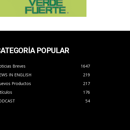
CATEGORÍA POPULAR
ticias Breves
1647
EWS IN ENGLISH
219
uevos Productos
217
tículos
176
ODCAST
54