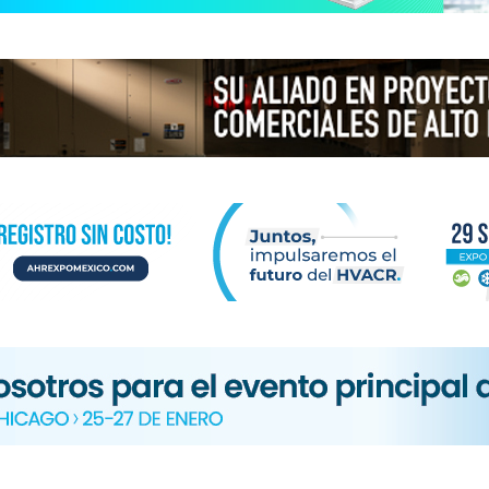
N
ICA