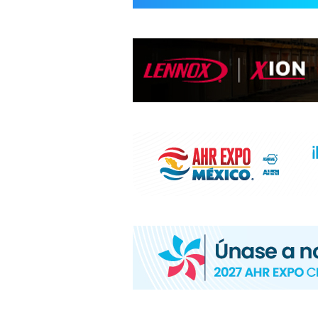
INFORMACIÓ
HVAC/R
DE
LATINOAMÉR