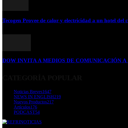
Tecogen Provee de calor y electricidad a un hotel del c
15 de abril de 2015
DOW INVITA A MEDIOS DE COMUNICACIÓN A S
23 de diciembre de 2015
CATEGORÍA POPULAR
Noticias Breves
1647
NEWS IN ENGLISH
219
Nuevos Productos
217
Artículos
176
PODCAST
54
SOBRE NOSOTROS