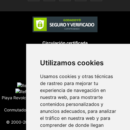
Circulación certificada
Utilizamos cookies
Desarrollado por
Usamos cookies y otras técnicas
Edición digital con tecnología
de rastreo para mejorar tu
experiencia de navegación en
nuestra web, para mostrarte
Playa Revolcadero 222 Col. Reforma Iztaccihuatl Norte C.P. 08810
contenidos personalizados y
CIUDAD DE MEXICO
Conmutador CIUDAD DE MEXICO (+52) 555 740 4476, 555 740
anuncios adecuados, para analizar
4497
el tráfico en nuestra web y para
© 2000-2026 BURO DE MERCADOTECNIA DEL CENTRO, S.A.
comprender de donde llegan
Todos los derechos reservados