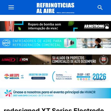
redesigned XT Series Electrode