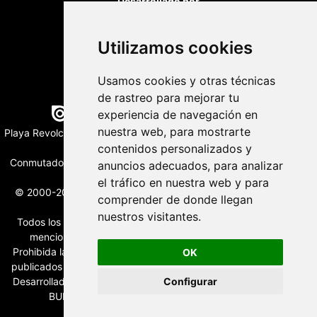
Desarrollado por
Utilizamos cookies
Usamos cookies y otras técnicas
de rastreo para mejorar tu
Edición digital con tecnología
experiencia de navegación en
nuestra web, para mostrarte
Playa Revolcadero 222 Col. Reforma Iztaccihuatl Norte C.P. 08810
CIUDAD DE MEXICO
contenidos personalizados y
Conmutador CIUDAD DE MEXICO (+52) 555 740 4476, 555 740
anuncios adecuados, para analizar
4497
el tráfico en nuestra web y para
© 2000-2026 BURO DE MERCADOTECNIA DEL CENTRO, S.A.
comprender de donde llegan
Todos los derechos reservados
nuestros visitantes.
Todos los nombres, marcas, logotipos, productos e imagenes
mencionados son propiedad de sus respectivos dueños
Prohibida la reproducción total o parcial de los contenidos aqui
OK
publicados incluyendo cualquier medio electrónico o magnético
Desarrollado por REFRINOTICIAS INTERACTIVE una división de
Configurar
BURO DE MERCADOTECNIA DEL CENTRO, S.A.