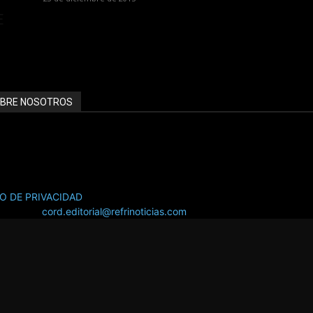
E
BRE NOSOTROS
INOTICIAS.com ::::: EL PORTAL LÍDER EN INFORMACIÓN HVAC/R
NCIATE CON NOSOTROS SOMOS TU MEJOR INVERSIÓN PUBLICITA
SO DE PRIVACIDAD
áctanos:
cord.editorial@refrinoticias.com