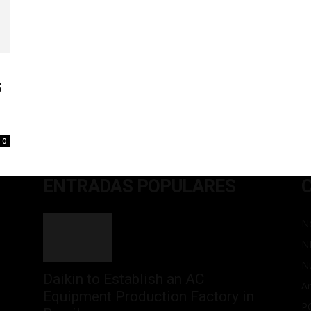
S
0
ENTRADAS POPULARES
No
N
N
Daikin to Establish an AC
Ar
Equipment Production Factory in
P