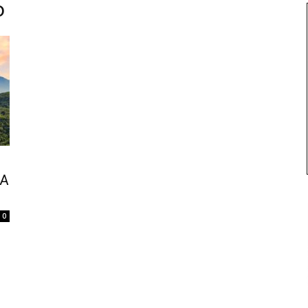
o
MA
0