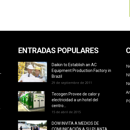
ENTRADAS POPULARES
Daikin to Establish an AC
No
Equipment Production Factory in
L
N
Brazil
29 de septiembre de 2011
N
Ar
Tecogen Provee de calor y
electricidad a un hotel del
P
O
centro...
L
15 de abril de 2015
DOW INVITA A MEDIOS DE
COMUNICACIÓN A SU PLANTA