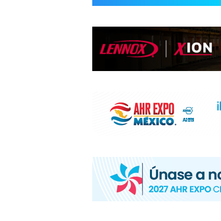
INFORMACIÓ
HVAC/R
DE
LATINOAMÉR