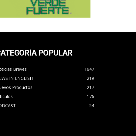
CATEGORÍA POPULAR
ticias Breves
1647
EWS IN ENGLISH
219
uevos Productos
217
tículos
176
ODCAST
54