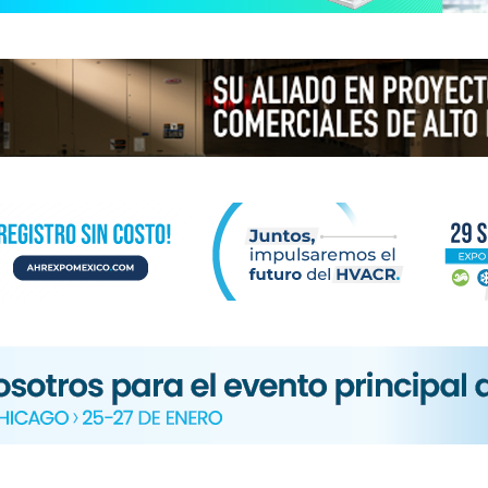
N
ICA