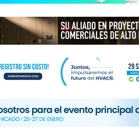
N
ICA