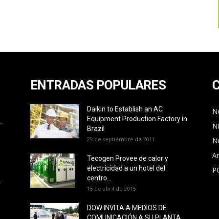
ENTRADAS POPULARES
Daikin to Establish an AC
No
Equipment Production Factory in
L
N
Brazil
29 de septiembre de 2011
N
Ar
Tecogen Provee de calor y
electricidad a un hotel del
P
O
centro...
L
15 de abril de 2015
DOW INVITA A MEDIOS DE
COMUNICACIÓN A SU PLANTA