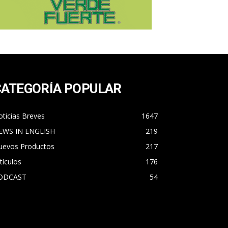
CATEGORÍA POPULAR
ticias Breves
1647
EWS IN ENGLISH
219
uevos Productos
217
tículos
176
ODCAST
54