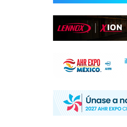
INFORMACIÓ
HVAC/R
DE
LATINOAMÉR