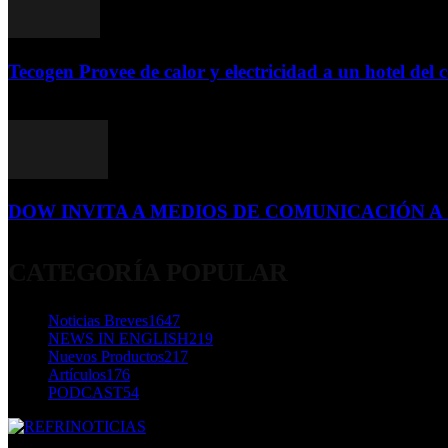
Tecogen Provee de calor y electricidad a un hotel del c
15 de abril de 2015
DOW INVITA A MEDIOS DE COMUNICACIÓN A S
23 de diciembre de 2015
CATEGORÍA POPULAR
Noticias Breves
1647
NEWS IN ENGLISH
219
Nuevos Productos
217
Artículos
176
PODCAST
54
SOBRE NOSOTROS