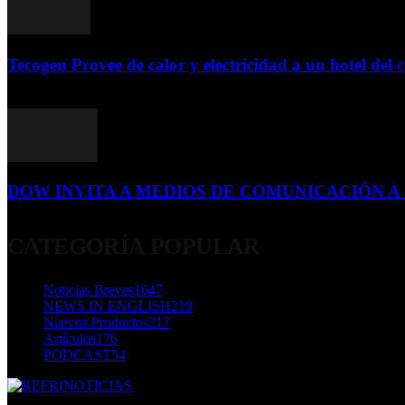
Tecogen Provee de calor y electricidad a un hotel del c
15 de abril de 2015
DOW INVITA A MEDIOS DE COMUNICACIÓN A S
23 de diciembre de 2015
CATEGORÍA POPULAR
Noticias Breves
1647
NEWS IN ENGLISH
219
Nuevos Productos
217
Artículos
176
PODCAST
54
SOBRE NOSOTROS