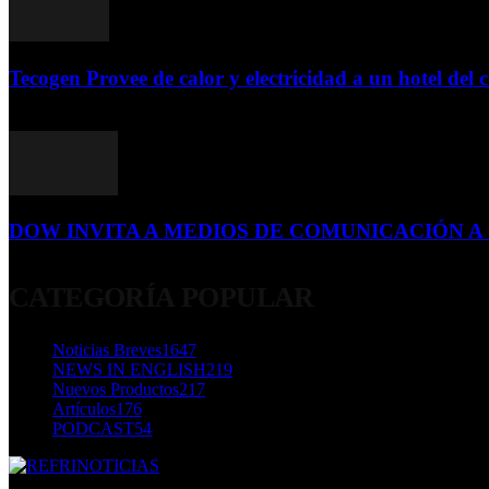
Tecogen Provee de calor y electricidad a un hotel del c
15 de abril de 2015
DOW INVITA A MEDIOS DE COMUNICACIÓN A S
23 de diciembre de 2015
CATEGORÍA POPULAR
Noticias Breves
1647
NEWS IN ENGLISH
219
Nuevos Productos
217
Artículos
176
PODCAST
54
SOBRE NOSOTROS