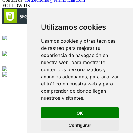
Contact us:
cord.editorial@refrinoticias.com
FOLLOW US
Utilizamos cookies
Circulación certificada
Usamos cookies y otras técnicas
de rastreo para mejorar tu
Desarrollado por
experiencia de navegación en
nuestra web, para mostrarte
Edición digital con tecnología
contenidos personalizados y
anuncios adecuados, para analizar
Playa Revolcadero 222 Col. Reforma Iztaccihuatl Norte C.P. 08810
el tráfico en nuestra web y para
CIUDAD DE MEXICO
Conmutador CIUDAD DE MEXICO (+52) 555 740 4476, 555 740
comprender de donde llegan
4497
nuestros visitantes.
© 2000-2026 BURO DE MERCADOTECNIA DEL CENTRO,
S.A. Todos los derechos reservados
Todos los nombres, marcas, logotipos, productos e imagenes
OK
mencionados son propiedad de sus respectivos dueños
Prohibida la reproducción total o parcial de los contenidos aqui
Configurar
publicados incluyendo cualquier medio electrónico o magnético