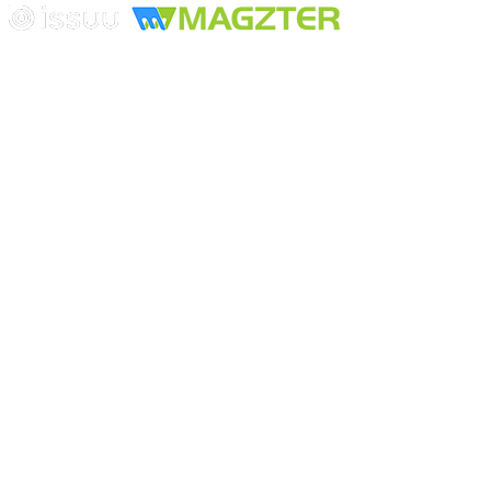
Playa Revolcadero 222 Col. Reforma Iztaccihuatl Norte C.P. 08810
CIUDAD DE MEXICO
Conmutador CIUDAD DE MEXICO (+52) 555 740 4476, 555 740
4497
© 2000-2026 BURO DE MERCADOTECNIA DEL CENTRO,
S.A. Todos los derechos reservados
Todos los nombres, marcas, logotipos, productos e imagenes
mencionados son propiedad de sus respectivos dueños
Prohibida la reproducción total o parcial de los contenidos aqui
publicados incluyendo cualquier medio electrónico o magnético
Desarrollado por REFRINOTICIAS INTERACTIVE una división
de BURO DE MERCADOTECNIA DEL CENTRO, S.A.