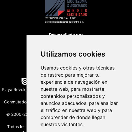
Desarrollado por
Utilizamos cookies
Usamos cookies y otras técnicas
de rastreo para mejorar tu
Edición digital con tecnología
experiencia de navegación en
nuestra web, para mostrarte
Playa Revolcadero 222 Col. Reforma Iztaccihuatl Norte C.P. 08810
CIUDAD DE MEXICO
contenidos personalizados y
Conmutador CIUDAD DE MEXICO (+52) 555 740 4476, 555 740
anuncios adecuados, para analizar
4497
el tráfico en nuestra web y para
© 2000-2026 BURO DE MERCADOTECNIA DEL CENTRO, S.A.
comprender de donde llegan
Todos los derechos reservados
nuestros visitantes.
Todos los nombres, marcas, logotipos, productos e imagenes