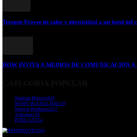
Tecogen Provee de calor y electricidad a un hotel del c
15 de abril de 2015
DOW INVITA A MEDIOS DE COMUNICACIÓN A S
23 de diciembre de 2015
CATEGORÍA POPULAR
Noticias Breves
1647
NEWS IN ENGLISH
219
Nuevos Productos
217
Artículos
176
PODCAST
54
SOBRE NOSOTROS