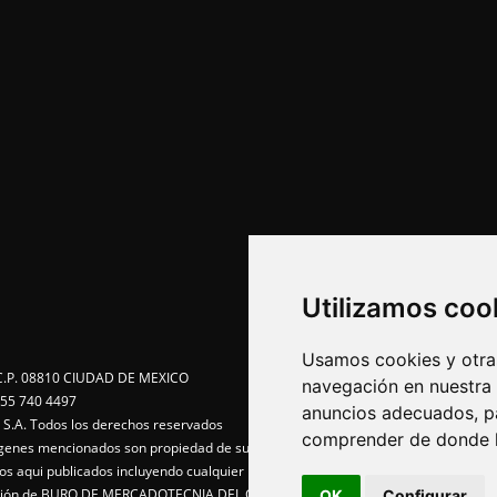
Utilizamos coo
Usamos cookies y otras
e C.P. 08810 CIUDAD DE MEXICO
navegación en nuestra
55 740 4497
anuncios adecuados, pa
A. Todos los derechos reservados
comprender de donde ll
agenes mencionados son propiedad de sus respectivos dueños
idos aqui publicados incluyendo cualquier medio electrónico o magnético
visión de BURO DE MERCADOTECNIA DEL CENTRO, S.A.
OK
Configurar