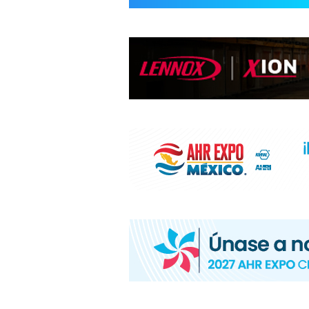
INFORMACIÓ
HVAC/R
DE
LATINOAMÉR