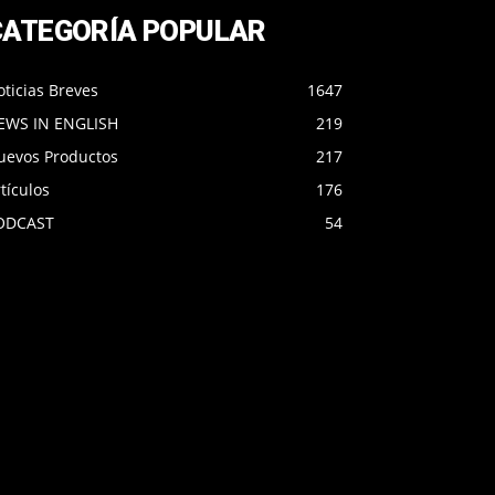
CATEGORÍA POPULAR
ticias Breves
1647
EWS IN ENGLISH
219
uevos Productos
217
tículos
176
ODCAST
54