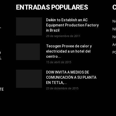
ENTRADAS POPULARES
Daikin to Establish an AC
No
Equipment Production Factory
L
N
in Brazil
29 de septiembre de 2011
N
Ar
Tecogen Provee de calor y
electricidad a un hotel del
P
O
centro...
L
15 de abril de 2015
DOW INVITA A MEDIOS DE
COMUNICACIÓN A SU PLANTA
EN TETLA,...
23 de diciembre de 2015
TE