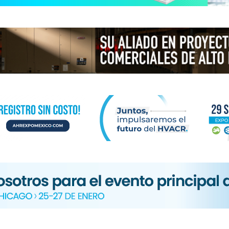
N
ICA