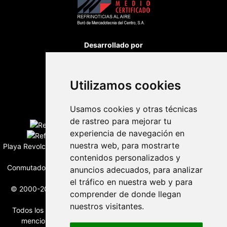
Desarrollado por
Utilizamos cookies
Usamos cookies y otras técnicas
Edición digital con tecnología
de rastreo para mejorar tu
experiencia de navegación en
nuestra web, para mostrarte
Playa Revolcadero 222 Col. Reforma Iztaccihuatl Norte C.P. 08810
contenidos personalizados y
CIUDAD DE MEXICO
Conmutador CIUDAD DE MEXICO (+52) 555 740 4476, 555 740
anuncios adecuados, para analizar
4497
el tráfico en nuestra web y para
© 2000-2026 BURO DE MERCADOTECNIA DEL CENTRO, S.A.
comprender de donde llegan
Todos los derechos reservados
nuestros visitantes.
Todos los nombres, marcas, logotipos, productos e imagenes
mencionados son propiedad de sus respectivos dueños