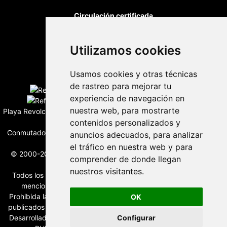
Circulación certificada
Utilizamos cookies
Desarrollado por
Usamos cookies y otras técnicas
Edición digital con tecnología
de rastreo para mejorar tu
experiencia de navegación en
nuestra web, para mostrarte
Playa Revolcadero 222 Col. Reforma Iztaccihuatl Norte C.P. 08810
contenidos personalizados y
CIUDAD DE MEXICO
Conmutador CIUDAD DE MEXICO (+52) 555 740 4476, 555 740
anuncios adecuados, para analizar
4497
el tráfico en nuestra web y para
© 2000-2026 BURO DE MERCADOTECNIA DEL CENTRO, S.A.
comprender de donde llegan
Todos los derechos reservados
nuestros visitantes.
Todos los nombres, marcas, logotipos, productos e imagenes
mencionados son propiedad de sus respectivos dueños
Prohibida la reproducción total o parcial de los contenidos aqui
OK
publicados incluyendo cualquier medio electrónico o magnético
Desarrollado por REFRINOTICIAS INTERACTIVE una división de
Configurar