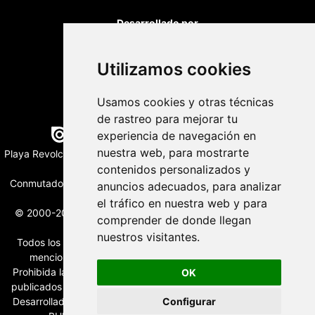
Desarrollado por
Utilizamos cookies
Usamos cookies y otras técnicas
de rastreo para mejorar tu
Edición digital con tecnología
experiencia de navegación en
nuestra web, para mostrarte
Playa Revolcadero 222 Col. Reforma Iztaccihuatl Norte C.P. 08810
CIUDAD DE MEXICO
contenidos personalizados y
Conmutador CIUDAD DE MEXICO (+52) 555 740 4476, 555 740
anuncios adecuados, para analizar
4497
el tráfico en nuestra web y para
© 2000-2026 BURO DE MERCADOTECNIA DEL CENTRO, S.A.
comprender de donde llegan
Todos los derechos reservados
nuestros visitantes.
Todos los nombres, marcas, logotipos, productos e imagenes
mencionados son propiedad de sus respectivos dueños
Prohibida la reproducción total o parcial de los contenidos aqui
OK
publicados incluyendo cualquier medio electrónico o magnético
Desarrollado por REFRINOTICIAS INTERACTIVE una división de
Configurar