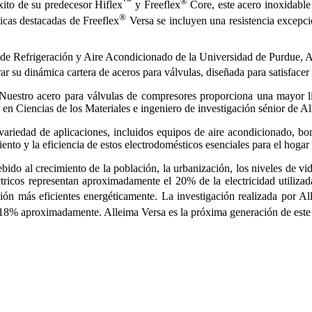
™
®
xito de su predecesor Hiflex
y Freeflex
Core, este acero inoxidable 
®
sticas destacadas de Freeflex
Versa se incluyen una resistencia excepcio
de Refrigeración y Aire Acondicionado de la Universidad de Purdue, All
r su dinámica cartera de aceros para válvulas, diseñada para satisfacer
uestro acero para válvulas de compresores proporciona una mayor lib
en Ciencias de los Materiales e ingeniero de investigación sénior de Al
variedad de aplicaciones, incluidos equipos de aire acondicionado, bom
nto y la eficiencia de estos electrodomésticos esenciales para el hogar
do al crecimiento de la población, la urbanización, los niveles de vi
ctricos representan aproximadamente el 20% de la electricidad utiliza
ración más eficientes energéticamente. La investigación realizada por
 18% aproximadamente. Alleima Versa es la próxima generación de este 