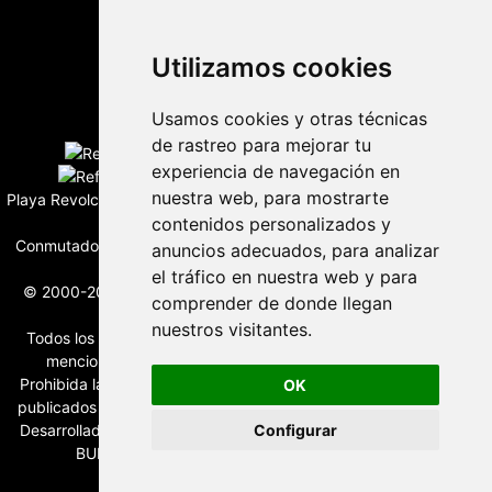
Utilizamos cookies
Desarrollado por
Usamos cookies y otras técnicas
Edición digital con tecnología
de rastreo para mejorar tu
experiencia de navegación en
nuestra web, para mostrarte
Playa Revolcadero 222 Col. Reforma Iztaccihuatl Norte C.P. 08810
contenidos personalizados y
CIUDAD DE MEXICO
Conmutador CIUDAD DE MEXICO (+52) 555 740 4476, 555 740
anuncios adecuados, para analizar
4497
el tráfico en nuestra web y para
© 2000-2026 BURO DE MERCADOTECNIA DEL CENTRO, S.A.
comprender de donde llegan
Todos los derechos reservados
nuestros visitantes.
Todos los nombres, marcas, logotipos, productos e imagenes
mencionados son propiedad de sus respectivos dueños
Prohibida la reproducción total o parcial de los contenidos aqui
OK
publicados incluyendo cualquier medio electrónico o magnético
Desarrollado por REFRINOTICIAS INTERACTIVE una división de
Configurar
BURO DE MERCADOTECNIA DEL CENTRO, S.A.