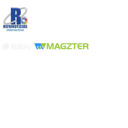
Desarrollado por
Edición digital con tecnología
Playa Revolcadero 222 Col. Reforma Iztaccihuatl Norte C.P. 08810
CIUDAD DE MEXICO
Conmutador CIUDAD DE MEXICO (+52) 555 740 4476, 555 740
4497
© 2000-2026 BURO DE MERCADOTECNIA DEL CENTRO,
S.A. Todos los derechos reservados
Todos los nombres, marcas, logotipos, productos e imagenes
mencionados son propiedad de sus respectivos dueños
Prohibida la reproducción total o parcial de los contenidos aqui
publicados incluyendo cualquier medio electrónico o magnético
Desarrollado por REFRINOTICIAS INTERACTIVE una división
de BURO DE MERCADOTECNIA DEL CENTRO, S.A.