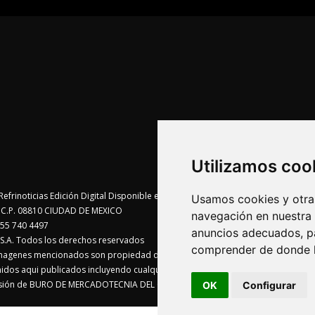
Utilizamos coo
Usamos cookies y otras
te C.P. 08810 CIUDAD DE MEXICO
navegación en nuestra
55 740 4497
anuncios adecuados, pa
A. Todos los derechos reservados
comprender de donde ll
imagenes mencionados son propiedad de sus respectivos dueños
enidos aqui publicados incluyendo cualquier medio electrónico o magnético
visión de BURO DE MERCADOTECNIA DEL CENTRO, S.A.
OK
Configurar