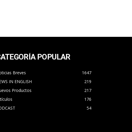
CATEGORÍA POPULAR
ticias Breves
1647
EWS IN ENGLISH
219
uevos Productos
217
tículos
176
ODCAST
54