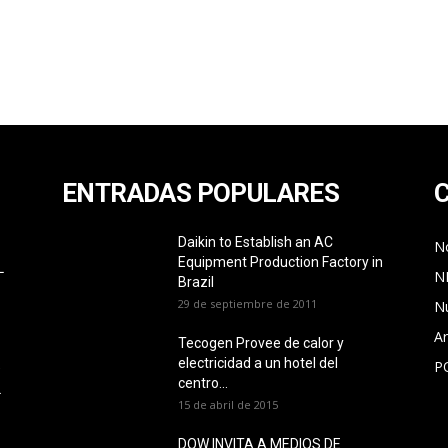
ENTRADAS POPULARES
Daikin to Establish an AC
No
Equipment Production Factory in
L
N
Brazil
29 de septiembre de 2011
N
Ar
Tecogen Provee de calor y
electricidad a un hotel del
P
O
centro...
L
15 de abril de 2015
DOW INVITA A MEDIOS DE