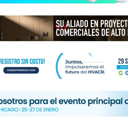
N
ICA