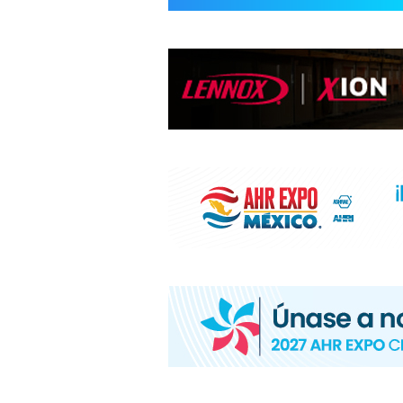
INFORMACIÓ
HVAC/R
DE
LATINOAMÉR