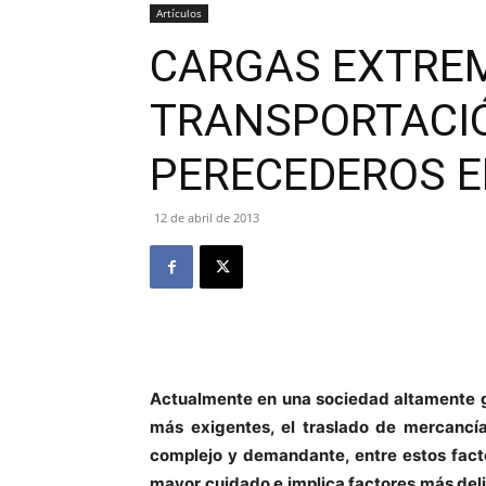
Artículos
CARGAS EXTRE
TRANSPORTACI
PERECEDEROS E
12 de abril de 2013
Actualmente en una sociedad altamente 
más exigentes, el traslado de mercanc
complejo y demandante, entre estos fact
mayor cuidado e implica factores más del