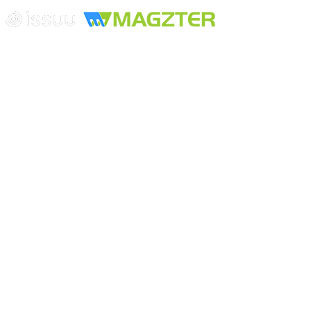
Edición digital con tecnología
Playa Revolcadero 222 Col. Reforma Iztaccihuatl Norte C.P. 08810
CIUDAD DE MEXICO
Conmutador CIUDAD DE MEXICO (+52) 555 740 4476, 555 740
4497
© 2000-2026 BURO DE MERCADOTECNIA DEL CENTRO,
S.A. Todos los derechos reservados
Todos los nombres, marcas, logotipos, productos e imagenes
mencionados son propiedad de sus respectivos dueños
Prohibida la reproducción total o parcial de los contenidos aqui
publicados incluyendo cualquier medio electrónico o magnético
Desarrollado por REFRINOTICIAS INTERACTIVE una división
de BURO DE MERCADOTECNIA DEL CENTRO, S.A.