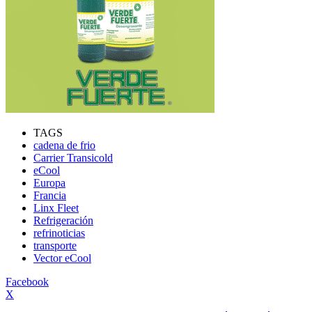
TAGS
cadena de frio
Carrier Transicold
eCool
Europa
Francia
Linx Fleet
Refrigeración
refrinoticias
transporte
Vector eCool
Facebook
X