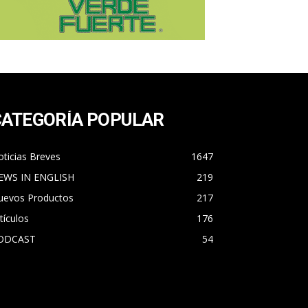
CATEGORÍA POPULAR
ticias Breves
1647
EWS IN ENGLISH
219
uevos Productos
217
tículos
176
ODCAST
54