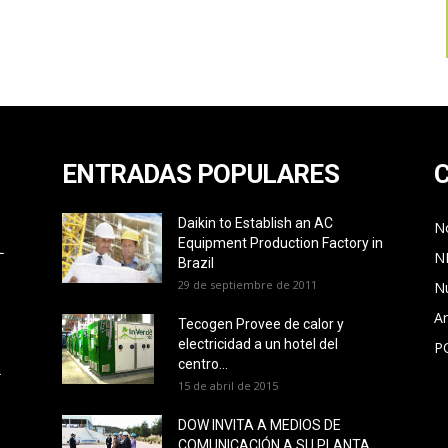
ENTRADAS POPULARES
Daikin to Establish an AC
No
Equipment Production Factory in
L
N
Brazil
29 de septiembre de 2011
N
Ar
Tecogen Provee de calor y
electricidad a un hotel del
P
O
centro...
L
15 de abril de 2015
DOW INVITA A MEDIOS DE
COMUNICACIÓN A SU PLANTA