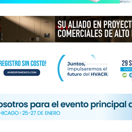
N
ICA