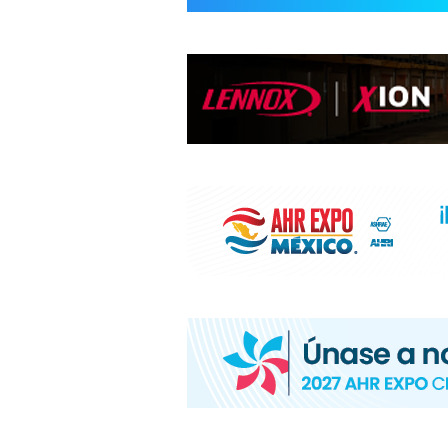
INFORMACIÓ
HVAC/R
DE
LATINOAMÉR