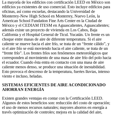
La mayoría de los edificios con certificación LEED en México son
edificios ya existentes de uso comercial. Esto incluye edificios para
oficinas, así como escuelas, destacando la Universidad de
Monterrey-New High School en Monterrey, Nuevo León, la
American School Fundation Fine Arts Center en la Ciudad de
México y el CEDIAM ITESM en Aguascalientes, Aguascalientes;
además existe un proyecto de vivienda en Los Cabos, Baja
California y el Hospital General de Ticul. Yucatán. Un frente es un
choque entre masas de aire de diferente temperatura. Si el aire
caliente se mueve hacia el aire frío, se trata de un “frente cálido”, y
si el aire frío se está moviendo hacia el aire caliente, se trata de un
“frente frío”. Los frentes fríos son fenómenos meteorológicos que
corresponden al movimiento de una masa de aire frío del polo hacia
el ecuador. Cuando ésta entra en contacto con una masa de aire
caliente menos denso, se produce una situación de inestabilidad.
Esto provoca el descenso de la temperatura, fuertes lluvias, intenso
viento e incluso, heladas.
SISTEMAS EFICIENTES DE AIRE ACONDICIONADO
AHORRAN ENERGÍA
Existen grandes ventajas en contar con la Certificación LEED.
Algunos de estos beneficios son: reducción del costo de operación;
el uso de menos recursos naturales; mayores ahorros en energía a
través optimización de controles; mejora en la calidad del aire,