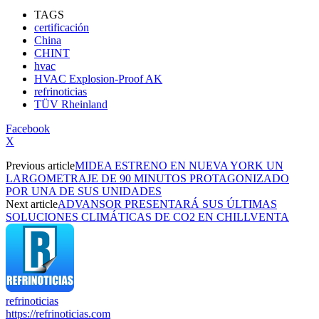
TAGS
certificación
China
CHINT
hvac
HVAC Explosion-Proof AK
refrinoticias
TÜV Rheinland
Facebook
X
Previous article
MIDEA ESTRENO EN NUEVA YORK UN
LARGOMETRAJE DE 90 MINUTOS PROTAGONIZADO
POR UNA DE SUS UNIDADES
Next article
ADVANSOR PRESENTARÁ SUS ÚLTIMAS
SOLUCIONES CLIMÁTICAS DE CO2 EN CHILLVENTA
refrinoticias
https://refrinoticias.com