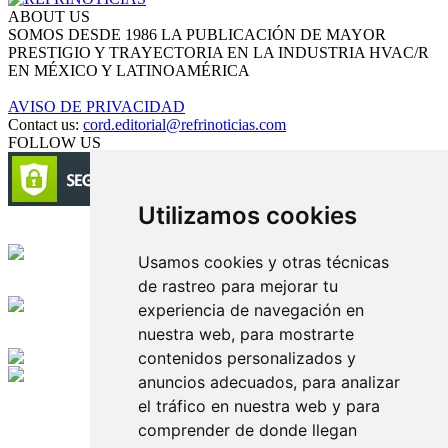
ABOUT US
SOMOS DESDE 1986 LA PUBLICACIÓN DE MAYOR
PRESTIGIO Y TRAYECTORIA EN LA INDUSTRIA HVAC/R
EN MÉXICO Y LATINOAMÉRICA
AVISO DE PRIVACIDAD
Contact us:
cord.editorial@refrinoticias.com
FOLLOW US
Utilizamos cookies
Circulación certificada
Usamos cookies y otras técnicas
de rastreo para mejorar tu
Desarrollado por
experiencia de navegación en
nuestra web, para mostrarte
Edición digital con tecnología
contenidos personalizados y
anuncios adecuados, para analizar
Playa Revolcadero 222 Col. Reforma Iztaccihuatl Norte C.P. 08810
el tráfico en nuestra web y para
CIUDAD DE MEXICO
Conmutador CIUDAD DE MEXICO (+52) 555 740 4476, 555 740
comprender de donde llegan
4497