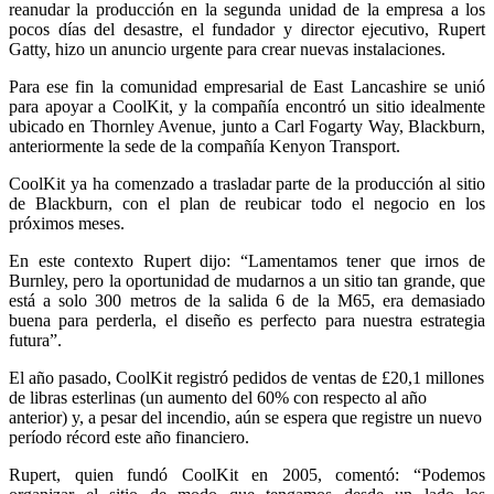
reanudar la producción en la segunda unidad de la empresa a los
pocos días del desastre, el fundador y director ejecutivo, Rupert
Gatty, hizo un anuncio urgente para crear nuevas instalaciones.
Para ese fin la comunidad empresarial de East Lancashire se unió
para apoyar a CoolKit, y la compañía encontró un sitio idealmente
ubicado en Thornley Avenue, junto a Carl Fogarty Way, Blackburn,
anteriormente la sede de la compañía Kenyon Transport.
CoolKit ya ha comenzado a trasladar parte de la producción al sitio
de Blackburn, con el plan de reubicar todo el negocio en los
próximos meses.
En este contexto Rupert dijo: “Lamentamos tener que irnos de
Burnley, pero la oportunidad de mudarnos a un sitio tan grande, que
está a solo 300 metros de la salida 6 de la M65, era demasiado
buena para perderla, el diseño es perfecto para nuestra estrategia
futura”.
El año pasado, CoolKit registró pedidos de ventas de £20,1 millones
de libras esterlinas (un aumento del 60% con respecto al año
anterior) y, a pesar del incendio, aún se espera que registre un nuevo
período récord este año financiero.
Rupert, quien fundó CoolKit en 2005, comentó: “Podemos