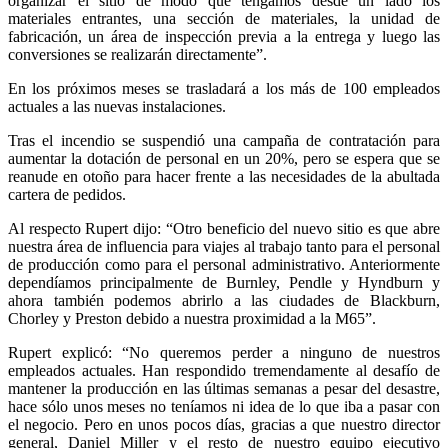
organizar el sitio de modo que tengamos desde un lado los
materiales entrantes, una sección de materiales, la unidad de
fabricación, un área de inspección previa a la entrega y luego las
conversiones se realizarán directamente”.
En los próximos meses se trasladará a los más de 100 empleados
actuales a las nuevas instalaciones.
Tras el incendio se suspendió una campaña de contratación para
aumentar la dotación de personal en un 20%, pero se espera que se
reanude en otoño para hacer frente a las necesidades de la abultada
cartera de pedidos.
Al respecto Rupert dijo: “Otro beneficio del nuevo sitio es que abre
nuestra área de influencia para viajes al trabajo tanto para el personal
de producción como para el personal administrativo. Anteriormente
dependíamos principalmente de Burnley, Pendle y Hyndburn y
ahora también podemos abrirlo a las ciudades de Blackburn,
Chorley y Preston debido a nuestra proximidad a la M65”.
Rupert explicó: “No queremos perder a ninguno de nuestros
empleados actuales. Han respondido tremendamente al desafío de
mantener la producción en las últimas semanas a pesar del desastre,
hace sólo unos meses no teníamos ni idea de lo que iba a pasar con
el negocio. Pero en unos pocos días, gracias a que nuestro director
general, Daniel Miller y el resto de nuestro equipo ejecutivo