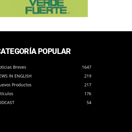
CATEGORÍA POPULAR
ticias Breves
1647
EWS IN ENGLISH
219
uevos Productos
217
tículos
176
ODCAST
54