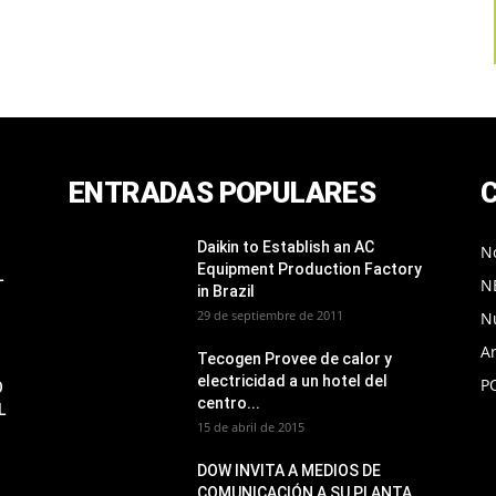
ENTRADAS POPULARES
Daikin to Establish an AC
No
Equipment Production Factory
L
N
in Brazil
29 de septiembre de 2011
N
Ar
Tecogen Provee de calor y
electricidad a un hotel del
P
O
centro...
L
15 de abril de 2015
DOW INVITA A MEDIOS DE
COMUNICACIÓN A SU PLANTA