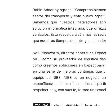
Robin Adderley agrega: “Comprensiblement
sector del transporte y este nuevo capítu
Sabemos que nuestros instaladores agr
solución informática integrada, que ofrez
vehículos. Esto respaldará aún más las reci
que nuestros tiempos de entrega estimados
Neil Rushworth, director general de Expect 
NIBE como su proveedor de logística des
cómo creamos soluciones en Expect para sa
en una serie de mejoras continuas que y
equipo de NIBE. NIBE es un negocio prog
específicos; estamos encantados de parti
respaldarlos y, con suerte, formar una asoc
ETIQUETAS
Nibe
refrinoticias
Reino Unido