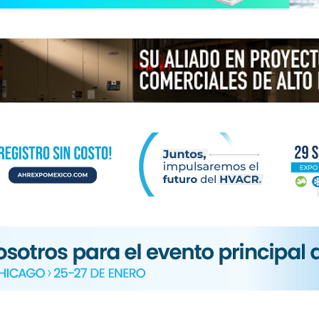
N
ICA