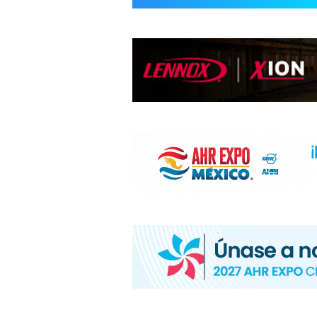
INFORMACIÓ
HVAC/R
DE
LATINOAMÉR