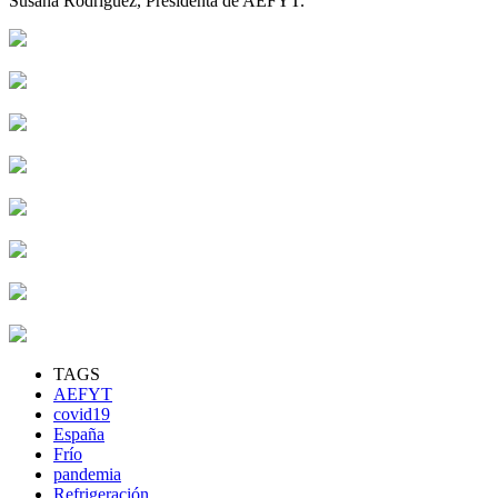
Susana Rodríguez, Presidenta de AEFYT.
TAGS
AEFYT
covid19
España
Frío
pandemia
Refrigeración