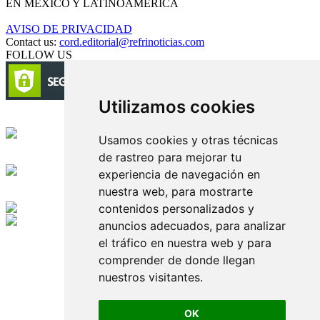
EN MÉXICO Y LATINOAMÉRICA
AVISO DE PRIVACIDAD
Contact us:
cord.editorial@refrinoticias.com
FOLLOW US
Utilizamos cookies
Circulación certificada
Usamos cookies y otras técnicas
de rastreo para mejorar tu
Desarrollado por
experiencia de navegación en
nuestra web, para mostrarte
Edición digital con tecnología
contenidos personalizados y
anuncios adecuados, para analizar
Playa Revolcadero 222 Col. Reforma Iztaccihuatl Norte C.P. 08810
el tráfico en nuestra web y para
CIUDAD DE MEXICO
Conmutador CIUDAD DE MEXICO (+52) 555 740 4476, 555 740
comprender de donde llegan
4497
nuestros visitantes.
© 2000-2026 BURO DE MERCADOTECNIA DEL CENTRO,
S.A. Todos los derechos reservados
Todos los nombres, marcas, logotipos, productos e imagenes
OK