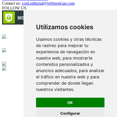
Contact us:
cord.editorial@refrinoticias.com
FOLLOW US
Utilizamos cookies
Circulación certificada
Usamos cookies y otras técnicas
de rastreo para mejorar tu
Desarrollado por
experiencia de navegación en
nuestra web, para mostrarte
Edición digital con tecnología
contenidos personalizados y
anuncios adecuados, para analizar
Playa Revolcadero 222 Col. Reforma Iztaccihuatl Norte C.P. 08810
el tráfico en nuestra web y para
CIUDAD DE MEXICO
Conmutador CIUDAD DE MEXICO (+52) 555 740 4476, 555 740
comprender de donde llegan
4497
nuestros visitantes.
© 2000-2026 BURO DE MERCADOTECNIA DEL CENTRO,
S.A. Todos los derechos reservados
Todos los nombres, marcas, logotipos, productos e imagenes
OK
mencionados son propiedad de sus respectivos dueños
Prohibida la reproducción total o parcial de los contenidos aqui
Configurar
publicados incluyendo cualquier medio electrónico o magnético