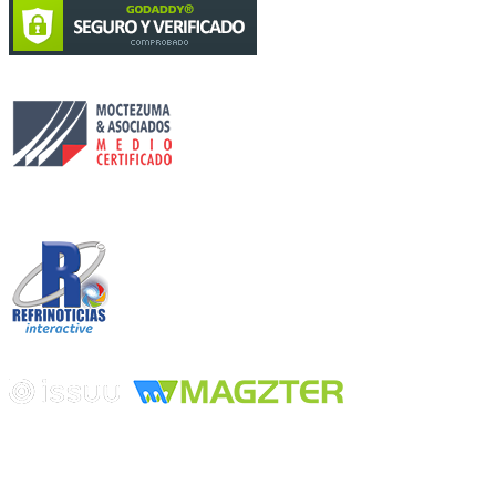
Circulación certificada
Desarrollado por
Edición digital con tecnología
Playa Revolcadero 222 Col. Reforma Iztaccihuatl Norte C.P. 08810
CIUDAD DE MEXICO
Conmutador CIUDAD DE MEXICO (+52) 555 740 4476, 555 740
4497