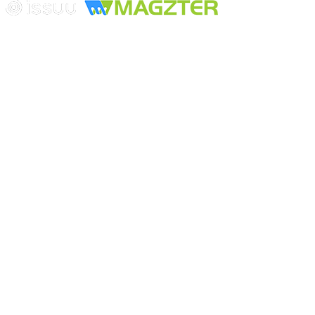
Playa Revolcadero 222 Col. Reforma Iztaccihuatl Norte C.P. 08810
CIUDAD DE MEXICO
Conmutador CIUDAD DE MEXICO (+52) 555 740 4476, 555 740
4497
© 2000-2026 BURO DE MERCADOTECNIA DEL CENTRO,
S.A. Todos los derechos reservados
Todos los nombres, marcas, logotipos, productos e imagenes
mencionados son propiedad de sus respectivos dueños
Prohibida la reproducción total o parcial de los contenidos aqui
publicados incluyendo cualquier medio electrónico o magnético
Desarrollado por REFRINOTICIAS INTERACTIVE una división
de BURO DE MERCADOTECNIA DEL CENTRO, S.A.