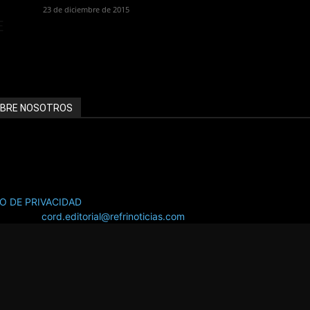
23 de diciembre de 2015
E
BRE NOSOTROS
INOTICIAS.com ::::: EL PORTAL LÍDER EN INFORMACIÓN HVAC/R
NCIATE CON NOSOTROS SOMOS TU MEJOR INVERSIÓN PUBLICITA
SO DE PRIVACIDAD
áctanos:
cord.editorial@refrinoticias.com