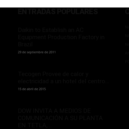
ENTRADAS POPULARES
No
Daikin to Establish an AC
N
Equipment Production Factory in
Brazil
N
29 de septiembre de 2011
Ar
P
Tecogen Provee de calor y
electricidad a un hotel del centro...
15 de abril de 2015
DOW INVITA A MEDIOS DE
COMUNICACIÓN A SU PLANTA
EN TETLA,...