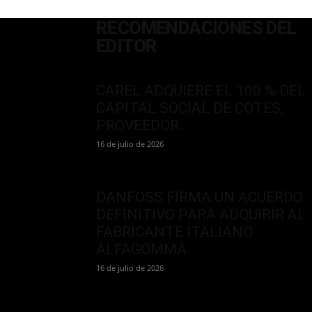
RECOMENDACIONES DEL
EDITOR
CAREL ADQUIERE EL 100 % DEL
CAPITAL SOCIAL DE COTES,
PROVEEDOR...
16 de julio de 2026
DANFOSS FIRMA UN ACUERDO
DEFINITIVO PARA ADQUIRIR AL
FABRICANTE ITALIANO
ALFAGOMMA
16 de julio de 2026