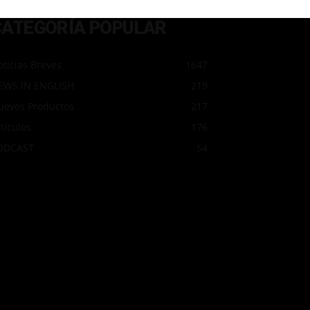
CATEGORÍA POPULAR
ticias Breves
1647
EWS IN ENGLISH
219
uevos Productos
217
tículos
176
ODCAST
54