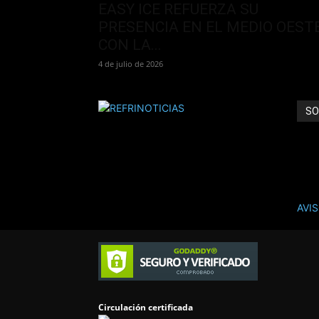
EASY ICE REFUERZA SU
PRESENCIA EN EL MEDIO OEST
CON LA...
4 de julio de 2026
SO
REFR
ANÚ
AVI
Cont
Circulación certificada