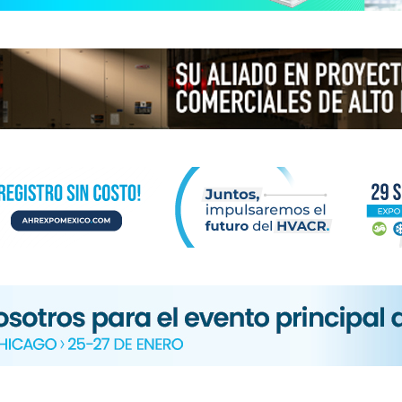
N
ICA