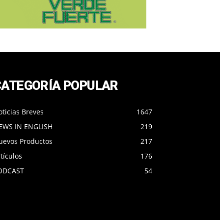
CATEGORÍA POPULAR
ticias Breves
1647
EWS IN ENGLISH
219
uevos Productos
217
tículos
176
ODCAST
54