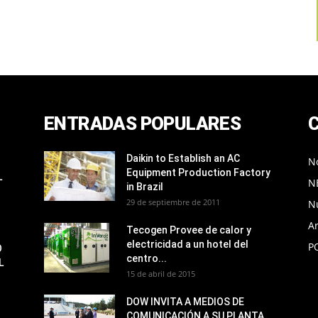
ENTRADAS POPULARES
Daikin to Establish an AC
No
Equipment Production Factory
L
N
in Brazil
29 de septiembre de 2011
N
Ar
Tecogen Provee de calor y
electricidad a un hotel del
P
O
centro...
L
15 de abril de 2015
DOW INVITA A MEDIOS DE
COMUNICACIÓN A SU PLANTA