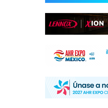
INFORMACIÓ
HVAC/R
DE
LATINOAMÉR