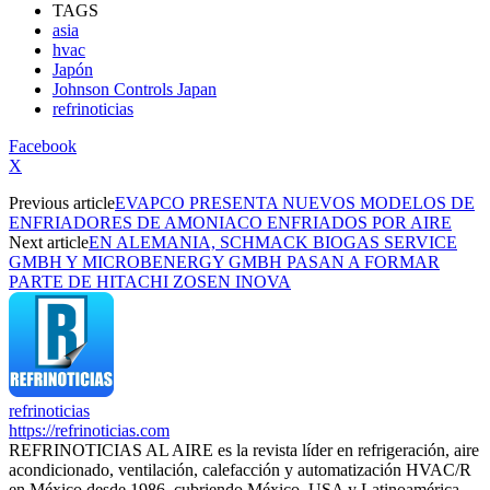
TAGS
asia
hvac
Japón
Johnson Controls Japan
refrinoticias
Facebook
X
Previous article
EVAPCO PRESENTA NUEVOS MODELOS DE
ENFRIADORES DE AMONIACO ENFRIADOS POR AIRE
Next article
EN ALEMANIA, SCHMACK BIOGAS SERVICE
GMBH Y MICROBENERGY GMBH PASAN A FORMAR
PARTE DE HITACHI ZOSEN INOVA
refrinoticias
https://refrinoticias.com
REFRINOTICIAS AL AIRE es la revista líder en refrigeración, aire
acondicionado, ventilación, calefacción y automatización HVAC/R
en México desde 1986, cubriendo México, USA y Latinoamérica.