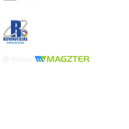
Desarrollado por
Edición digital con tecnología
Playa Revolcadero 222 Col. Reforma Iztaccihuatl Norte C.P. 08810
CIUDAD DE MEXICO
Conmutador CIUDAD DE MEXICO (+52) 555 740 4476, 555 740
4497
© 2000-2026 BURO DE MERCADOTECNIA DEL CENTRO,
S.A. Todos los derechos reservados
Todos los nombres, marcas, logotipos, productos e imagenes
mencionados son propiedad de sus respectivos dueños
Prohibida la reproducción total o parcial de los contenidos aqui
publicados incluyendo cualquier medio electrónico o magnético
Desarrollado por REFRINOTICIAS INTERACTIVE una división
de BURO DE MERCADOTECNIA DEL CENTRO, S.A.