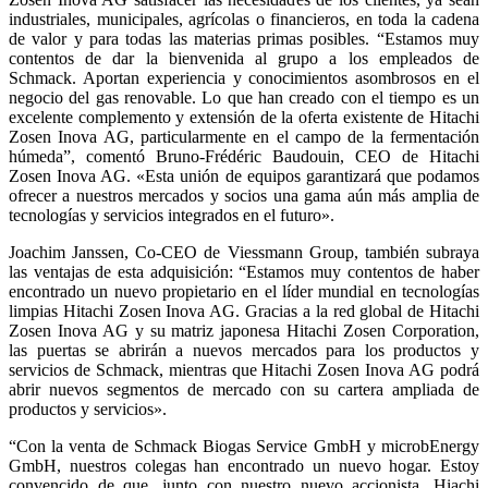
industriales, municipales, agrícolas o financieros, en toda la cadena
de valor y para todas las materias primas posibles. “Estamos muy
contentos de dar la bienvenida al grupo a los empleados de
Schmack. Aportan experiencia y conocimientos asombrosos en el
negocio del gas renovable. Lo que han creado con el tiempo es un
excelente complemento y extensión de la oferta existente de Hitachi
Zosen Inova AG, particularmente en el campo de la fermentación
húmeda”, comentó Bruno-Frédéric Baudouin, CEO de Hitachi
Zosen Inova AG. «Esta unión de equipos garantizará que podamos
ofrecer a nuestros mercados y socios una gama aún más amplia de
tecnologías y servicios integrados en el futuro».
Joachim Janssen, Co-CEO de Viessmann Group, también subraya
las ventajas de esta adquisición: “Estamos muy contentos de haber
encontrado un nuevo propietario en el líder mundial en tecnologías
limpias Hitachi Zosen Inova AG. Gracias a la red global de Hitachi
Zosen Inova AG y su matriz japonesa Hitachi Zosen Corporation,
las puertas se abrirán a nuevos mercados para los productos y
servicios de Schmack, mientras que Hitachi Zosen Inova AG podrá
abrir nuevos segmentos de mercado con su cartera ampliada de
productos y servicios».
“Con la venta de Schmack Biogas Service GmbH y microbEnergy
GmbH, nuestros colegas han encontrado un nuevo hogar. Estoy
convencido de que, junto con nuestro nuevo accionista, Hiachi