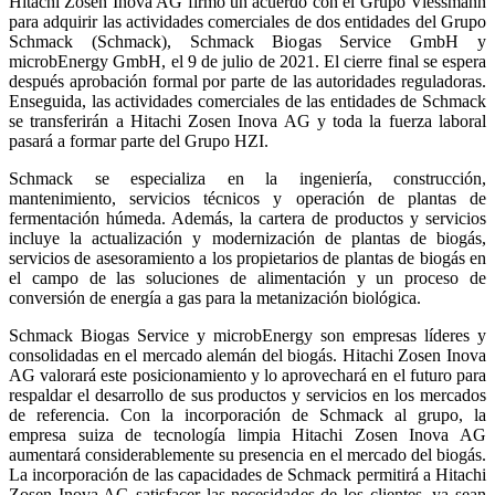
Hitachi Zosen Inova AG firmó un acuerdo con el Grupo Viessmann
para adquirir las actividades comerciales de dos entidades del Grupo
Schmack (Schmack), Schmack Biogas Service GmbH y
microbEnergy GmbH, el 9 de julio de 2021. El cierre final se espera
después aprobación formal por parte de las autoridades reguladoras.
Enseguida, las actividades comerciales de las entidades de Schmack
se transferirán a Hitachi Zosen Inova AG y toda la fuerza laboral
pasará a formar parte del Grupo HZI.
Schmack se especializa en la ingeniería, construcción,
mantenimiento, servicios técnicos y operación de plantas de
fermentación húmeda. Además, la cartera de productos y servicios
incluye la actualización y modernización de plantas de biogás,
servicios de asesoramiento a los propietarios de plantas de biogás en
el campo de las soluciones de alimentación y un proceso de
conversión de energía a gas para la metanización biológica.
Schmack Biogas Service y microbEnergy son empresas líderes y
consolidadas en el mercado alemán del biogás. Hitachi Zosen Inova
AG valorará este posicionamiento y lo aprovechará en el futuro para
respaldar el desarrollo de sus productos y servicios en los mercados
de referencia. Con la incorporación de Schmack al grupo, la
empresa suiza de tecnología limpia Hitachi Zosen Inova AG
aumentará considerablemente su presencia en el mercado del biogás.
La incorporación de las capacidades de Schmack permitirá a Hitachi
Zosen Inova AG satisfacer las necesidades de los clientes, ya sean