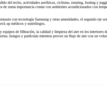
dido del techo, actividades aeróbicas, ciclismo, running, footing y jog
 era de suma importancia contar con ambientes acondicionados con tempera
imnasio con tecnología Samsung y otras amenidades, el segundo eje son la
check up médicos y nutriólogos.
 y equipos de filltración, la calidad y limpieza del aire en los interiores
erias, hongos y partículas mientras provee un flujo de aire con un vol