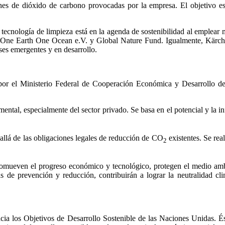
s de dióxido de carbono provocadas por la empresa. El objetivo es mej
ecnología de limpieza está en la agenda de sostenibilidad al emplear ma
n One Earth One Ocean e.V. y Global Nature Fund. Igualmente, Kärche
íses emergentes y en desarrollo.
 por el Ministerio Federal de Cooperación Económica y Desarrollo 
tal, especialmente del sector privado. Se basa en el potencial y la 
 allá de las obligaciones legales de reducción de CO
existentes. Se rea
2
 promueven el progreso económico y tecnológico, protegen el medio amb
 de prevención y reducción, contribuirán a lograr la neutralidad climá
hacia los Objetivos de Desarrollo Sostenible de las Naciones Unidas. És