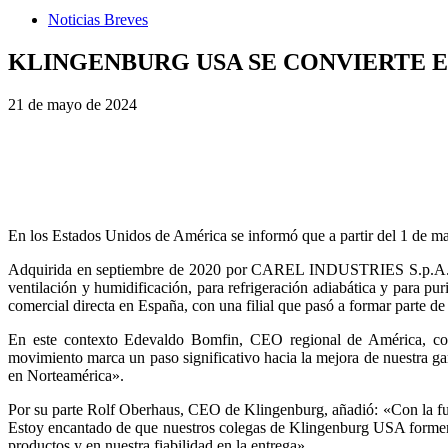
Noticias Breves
KLINGENBURG USA SE CONVIERTE EN
21 de mayo de 2024
En los Estados Unidos de América se informó que a partir del 1 de 
Adquirida en septiembre de 2020 por CAREL INDUSTRIES S.p.A., Klin
ventilación y humidificación, para refrigeración adiabática y para p
comercial directa en España, con una filial que pasó a formar parte 
En este contexto Edevaldo Bomfin, CEO regional de América, come
movimiento marca un paso significativo hacia la mejora de nuestra gam
en Norteamérica».
Por su parte Rolf Oberhaus, CEO de Klingenburg, añadió: «Con la
Estoy encantado de que nuestros colegas de Klingenburg USA formen p
productos y en nuestra fiabilidad en la entrega».