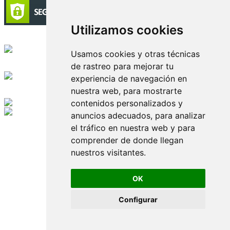
Utilizamos cookies
Circulación certificada
Usamos cookies y otras técnicas
de rastreo para mejorar tu
Desarrollado por
experiencia de navegación en
nuestra web, para mostrarte
Edición digital con tecnología
contenidos personalizados y
anuncios adecuados, para analizar
Playa Revolcadero 222 Col. Reforma Iztaccihuatl Norte C.P. 08810
el tráfico en nuestra web y para
CIUDAD DE MEXICO
Conmutador CIUDAD DE MEXICO (+52) 555 740 4476, 555 740
comprender de donde llegan
4497
nuestros visitantes.
© 2000-2026 BURO DE MERCADOTECNIA DEL CENTRO,
S.A. Todos los derechos reservados
Todos los nombres, marcas, logotipos, productos e imagenes
OK
mencionados son propiedad de sus respectivos dueños
Prohibida la reproducción total o parcial de los contenidos aqui
Configurar
publicados incluyendo cualquier medio electrónico o magnético
Desarrollado por REFRINOTICIAS INTERACTIVE una división
de BURO DE MERCADOTECNIA DEL CENTRO, S.A.