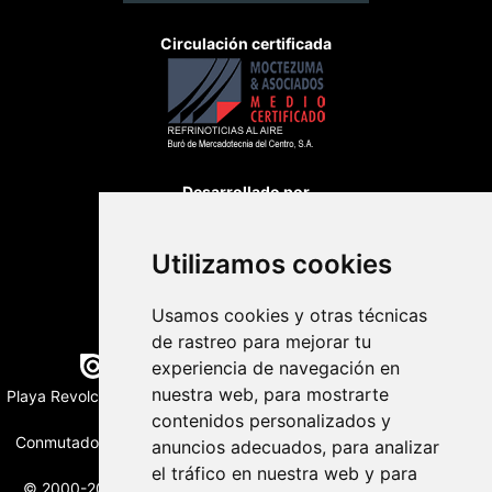
Circulación certificada
Desarrollado por
Utilizamos cookies
Usamos cookies y otras técnicas
de rastreo para mejorar tu
Edición digital con tecnología
experiencia de navegación en
nuestra web, para mostrarte
Playa Revolcadero 222 Col. Reforma Iztaccihuatl Norte C.P. 08810
CIUDAD DE MEXICO
contenidos personalizados y
Conmutador CIUDAD DE MEXICO (+52) 555 740 4476, 555 740
anuncios adecuados, para analizar
4497
el tráfico en nuestra web y para
© 2000-2026 BURO DE MERCADOTECNIA DEL CENTRO, S.A.