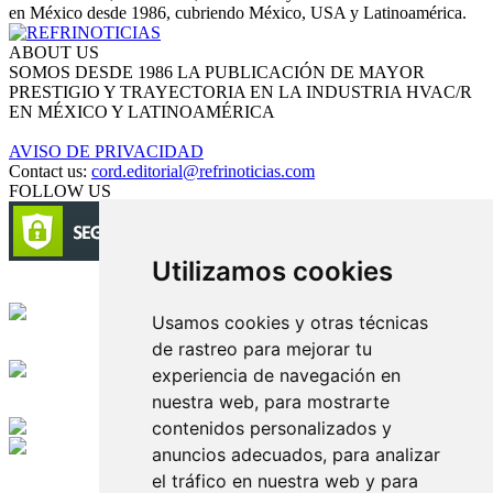
en México desde 1986, cubriendo México, USA y Latinoamérica.
ABOUT US
SOMOS DESDE 1986 LA PUBLICACIÓN DE MAYOR
PRESTIGIO Y TRAYECTORIA EN LA INDUSTRIA HVAC/R
EN MÉXICO Y LATINOAMÉRICA
AVISO DE PRIVACIDAD
Contact us:
cord.editorial@refrinoticias.com
FOLLOW US
Utilizamos cookies
Circulación certificada
Usamos cookies y otras técnicas
de rastreo para mejorar tu
Desarrollado por
experiencia de navegación en
nuestra web, para mostrarte
Edición digital con tecnología
contenidos personalizados y
anuncios adecuados, para analizar
Playa Revolcadero 222 Col. Reforma Iztaccihuatl Norte C.P. 08810
el tráfico en nuestra web y para
CIUDAD DE MEXICO