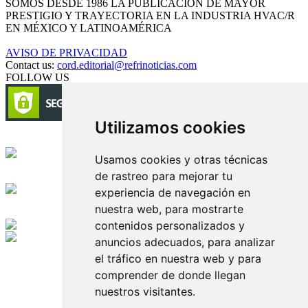
SOMOS DESDE 1986 LA PUBLICACIÓN DE MAYOR
PRESTIGIO Y TRAYECTORIA EN LA INDUSTRIA HVAC/R
EN MÉXICO Y LATINOAMÉRICA
AVISO DE PRIVACIDAD
Contact us:
cord.editorial@refrinoticias.com
FOLLOW US
Utilizamos cookies
Circulación certificada
Usamos cookies y otras técnicas
de rastreo para mejorar tu
Desarrollado por
experiencia de navegación en
nuestra web, para mostrarte
Edición digital con tecnología
contenidos personalizados y
anuncios adecuados, para analizar
Playa Revolcadero 222 Col. Reforma Iztaccihuatl Norte C.P. 08810
el tráfico en nuestra web y para
CIUDAD DE MEXICO
Conmutador CIUDAD DE MEXICO (+52) 555 740 4476, 555 740
comprender de donde llegan
4497
nuestros visitantes.
© 2000-2026 BURO DE MERCADOTECNIA DEL CENTRO,