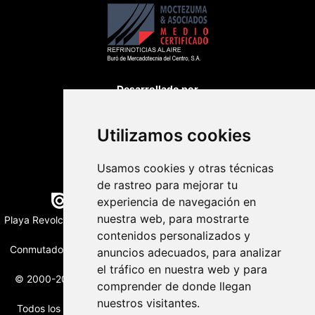
Desarrollado por
Utilizamos cookies
Usamos cookies y otras técnicas
de rastreo para mejorar tu
Edición digital con tecnología
experiencia de navegación en
nuestra web, para mostrarte
Playa Revolcadero 222 Col. Reforma Iztaccihuatl Norte C.P. 08810
CIUDAD DE MEXICO
contenidos personalizados y
Conmutador CIUDAD DE MEXICO (+52) 555 740 4476, 555 740
anuncios adecuados, para analizar
4497
el tráfico en nuestra web y para
© 2000-2026 BURO DE MERCADOTECNIA DEL CENTRO, S.A.
comprender de donde llegan
Todos los derechos reservados
nuestros visitantes.
Todos los nombres, marcas, logotipos, productos e imagenes