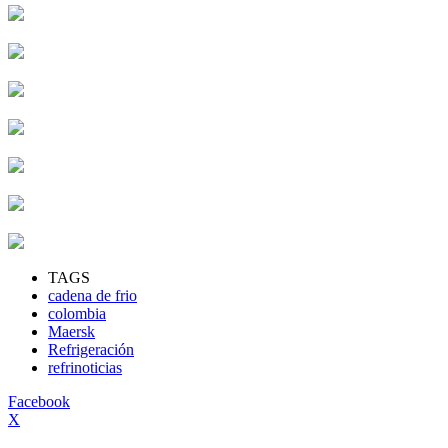
TAGS
cadena de frio
colombia
Maersk
Refrigeración
refrinoticias
Facebook
X