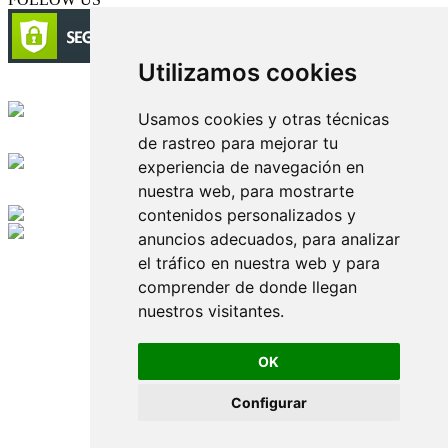
Utilizamos cookies
Circulación certificada
Usamos cookies y otras técnicas
de rastreo para mejorar tu
Desarrollado por
experiencia de navegación en
nuestra web, para mostrarte
Edición digital con tecnología
contenidos personalizados y
anuncios adecuados, para analizar
Playa Revolcadero 222 Col. Reforma Iztaccihuatl Norte C.P. 08810
el tráfico en nuestra web y para
CIUDAD DE MEXICO
Conmutador CIUDAD DE MEXICO (+52) 555 740 4476, 555 740
comprender de donde llegan
4497
nuestros visitantes.
© 2000-2026 BURO DE MERCADOTECNIA DEL CENTRO,
S.A. Todos los derechos reservados
Todos los nombres, marcas, logotipos, productos e imagenes
OK
mencionados son propiedad de sus respectivos dueños
Prohibida la reproducción total o parcial de los contenidos aqui
Configurar
publicados incluyendo cualquier medio electrónico o magnético
Desarrollado por REFRINOTICIAS INTERACTIVE una división
de BURO DE MERCADOTECNIA DEL CENTRO, S.A.