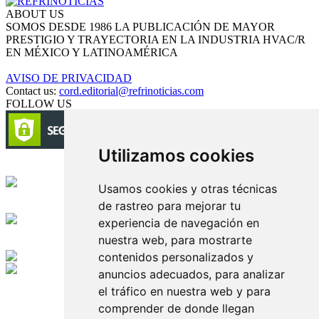
ABOUT US
SOMOS DESDE 1986 LA PUBLICACIÓN DE MAYOR
PRESTIGIO Y TRAYECTORIA EN LA INDUSTRIA HVAC/R
EN MÉXICO Y LATINOAMÉRICA
AVISO DE PRIVACIDAD
Contact us:
cord.editorial@refrinoticias.com
FOLLOW US
Utilizamos cookies
Circulación certificada
Usamos cookies y otras técnicas
de rastreo para mejorar tu
Desarrollado por
experiencia de navegación en
nuestra web, para mostrarte
Edición digital con tecnología
contenidos personalizados y
anuncios adecuados, para analizar
Playa Revolcadero 222 Col. Reforma Iztaccihuatl Norte C.P. 08810
el tráfico en nuestra web y para
CIUDAD DE MEXICO
comprender de donde llegan
Conmutador CIUDAD DE MEXICO (+52) 555 740 4476, 555 740